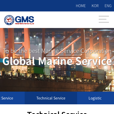
HOME
KOR
ENG
To be the best Marine Service Corporation
Global Marine Service
 Service
Technical Service
Logistic